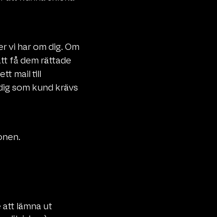
er vi har om dig. Om
att få dem rättade
t mail till
t dig som kund krävs
onen.
e att lämna ut