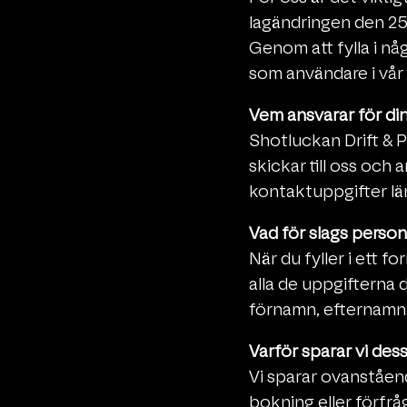
lagändringen den 25 
Genom att fylla i nå
som användare i vår 
Vem ansvarar för di
Shotluckan Drift & 
skickar till oss och
kontaktuppgifter lä
Vad för slags person
När du fyller i ett f
alla de uppgifterna d
förnamn, efternamn 
Varför sparar vi des
Vi sparar ovanståend
bokning eller förfrå