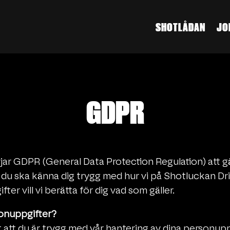
SHOTLÅDAN
JO
GDPR
ar GDPR (General Data Protection Regulation) att gä
t du ska känna dig trygg med hur vi på Shotluckan Dr
ter vill vi berätta för dig vad som gäller.
sonuppgifter?
t att du är trygg med vår hantering av dina personuppgi