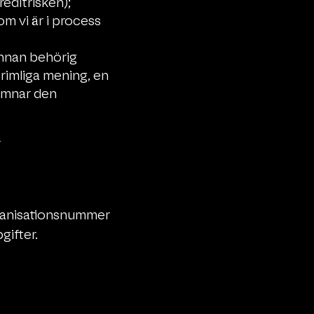
reditrisken);
som vi är i process
 annan behörig
 rimliga mening, en
lämnar den
r
rganisationsnummer
gifter.