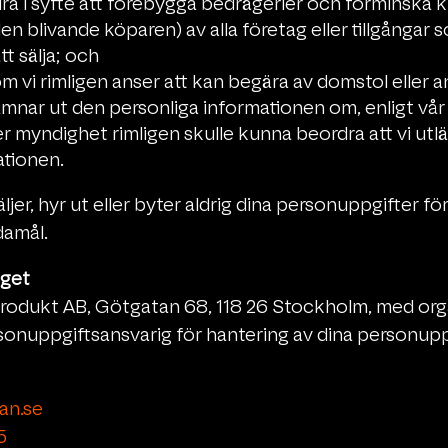
ndra i syfte att förebygga bedrägerier och förminska k
 den blivande köparen) av alla företag eller tillgångar 
tt sälja; och
 som vi rimligen anser att kan begära av domstol eller
ämnar ut den personliga informationen om, enligt vår
er myndighet rimligen skulle kunna beordra att vi ut
ationen.
äljer, hyr ut eller byter aldrig dina personuppgifter fö
amål.
aget
 Produkt AB, Götgatan 68, 118 26 Stockholm, med o
sonuppgiftsansvarig för hantering av dina personupp
an.se
5