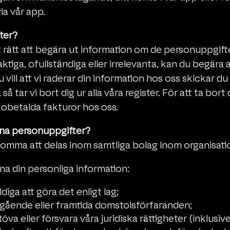
via vår app.
eter?
 rätt att begära ut information om de personuppgift
aktiga, ofullständiga eller irrelevanta, kan du begära 
vill att vi raderar din information hos oss skickar du et
å tar vi bort dig ur alla våra register. För att ta bor
a obetalda fakturor hos oss.
 dina personuppgifter?
komma att delas inom samtliga bolag inom organisati
a din personliga information:
ldiga att göra det enligt lag;
ående eller framtida domstolsförfaranden;
töva eller försvara våra juridiska rättigheter (inklusiv