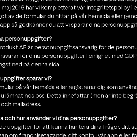
maj 2018 har vi kompletterat vår integritetspolicy 
got av de formulär du hittar på vår hemsida eller geno
app så godkänner du att vi sparar dina personuppgif
na personuppgifter?
Produkt AB är personuppgiftsansvarig för de person
 ansvarar för dina personuppgifter i enlighet med GDPR
ngst ned på denna sida.
uppgifter sparar vi?
ormulär på vår hemsida eller registrerar dig som använ
u lämnat hos oss. Detta innefattar (men är inte begräns
och mailadress.
sa och hur använder vi dina personuppgifter?
e uppgifter för att kunna hantera dina frågor, ditt 
gan om franchisetagande, ditt konto i vår app eller f