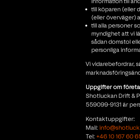
information till a
till köparen (eller
(eller överväger) a
till alla personer
myndighet att vi l
sådan domstol ell
personliga inform
Vi vidarebefordrar, s
marknadsföringsänd
Uppgifter om föret
Shotluckan Drift &
559099-9131
är per
Kontaktuppgifter:
Mail:
info@shotluck
Tel:
+46 10 167 60 6