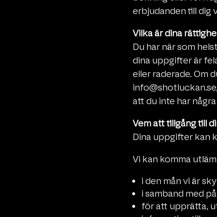
erbjudanden till dig 
Vilka är dina rättigh
Du har när som helst
dina uppgifter är fel
eller raderade. Om du 
info@shotluckan.se, s
att du inte har någr
Vem att tillgång till
Dina uppgifter kan 
Vi kan komma utlämn
i den mån vi är sky
i samband med påg
för att upprätta, u