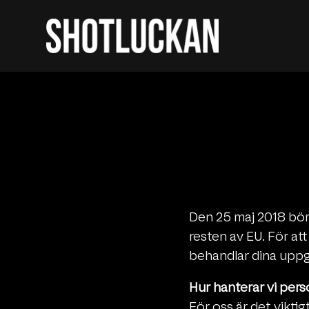
Den 25 maj 2018 börj
resten av EU. För at
behandlar dina uppgif
Hur hanterar vi per
För oss är det viktig