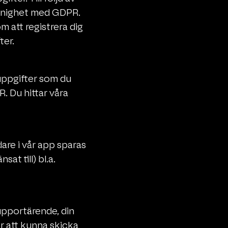
i enighet med GDPR.
m att registrera dig
ter.
uppgifter som du
. Du hittar våra
dare i vår app sparas
at till) bl.a.
supportärende, din
ör att kunna skicka