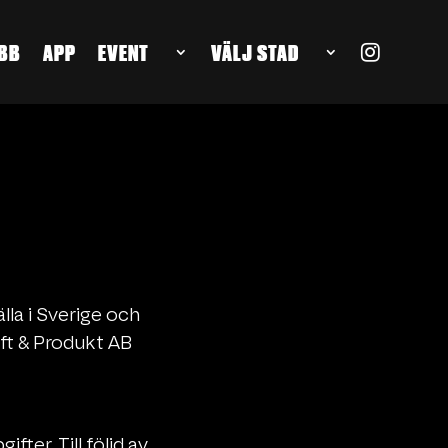
BB
APP
EVENT
VÄLJ STAD
lla i Sverige och
ift & Produkt AB
fter. Till följd av