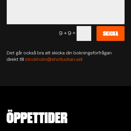
=
9 + 9
SKICKA
Det går också bra att skicka din bokningsförfrågan
direkt till
stockholm@shotluckan.se
!
ÖPPETTIDER